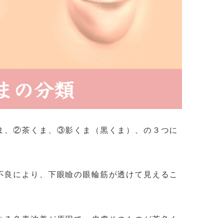
ま、②茶くま、③影くま（黒くま）、の３つに
不良により、下眼瞼の眼輪筋が透けて見えるこ